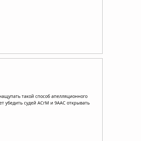
ащупать такой способ апелляционного
едить судей АСгМ и 9ААС открывать