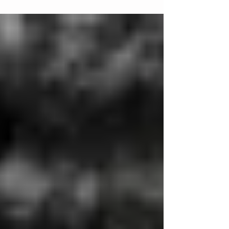
таможенными органами. Таинственная - для
сотрудников таможенных...