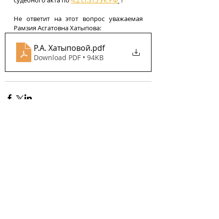
судебного акта по 
ч.2 ст.315 УК РФ
 ? 
Не ответит на этот вопрос уважаемая 
Рамзия Асгатовна Хатыпова:
Р.А. Хатыповой
.pdf
Download PDF • 94KB
Comments
Write a comment...