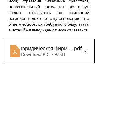
иска) стратегия Ответчика сработала, 
положительный результат достигнут. 
Нельзя отказывать во взыскании 
расходов только по тому основанию, что 
ответчик добился требуемого результата, 
а истец был вынужден от иска отказаться.
юридическая фирма «Патентус» - одна из вел
.pdf
Download PDF • 97KB
Представитель ответчика не ненавидит судей, а
.pdf
Download PDF • 83KB
Tags:
Coca-Cola
Патентус
Reuters