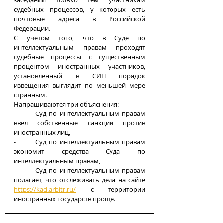
заседаний только тем участникам 
судебных процессов, у которых есть 
почтовые адреса в Российской 
Федерации.
С учётом того, что в Суде по 
интеллектуальным правам проходят 
судебные процессы с существенным 
процентом иностранных участников, 
установленный в СИП порядок 
извещения выглядит по меньшей мере 
странным.
Напрашиваются три объяснения:
-	Суд по интеллектуальным правам 
ввёл собственные санкции против 
иностранных лиц,
-	Суд по интеллектуальным правам 
экономит средства Суда по 
интеллектуальным правам,
-	Суд по интеллектуальным правам 
полагает, что отслеживать дела на сайте 
https://kad.arbitr.ru/
 с территории 
иностранных государств проще.