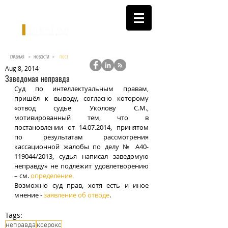
ГЛАВНАЯ >
НОВОСТИ
>
ПОСТ
Aug 8, 2014
Заведомая неправда
Суд по интеллектуальным правам, 
пришёл к выводу, согласно которому 
«отвод судье Уколову С.М., 
мотивированный тем, что в 
постановлении от 14.07.2014, принятом 
по результатам рассмотрения 
кассационной жалобы по делу № А40-
119044/2013, судья написал заведомую 
неправду» не подлежит удовлетворению 
– см. 
определение.
Возможно суд прав, хотя есть и иное 
мнение - 
заявление об отводе
. 
Tags:
неправда
ксерокс