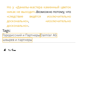
Но у «Данилы-мастера каменный цветок 
никак не выходит»
.Возможно потому, что 
«следствие ведётся исключительно 
досконально»
,  
«исключительно 
досконально»
.
Tags:
Городисский и Партнеры
Daimler AG
швырев и партнеры
Comments
Write a comment...