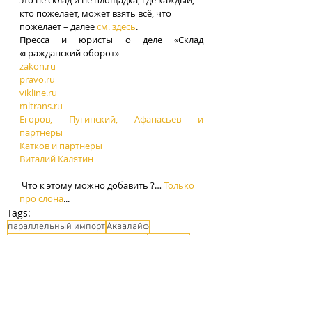
кто пожелает, может взять всё, что 
пожелает – далее 
см. здесь
. 
Пресса и юристы о деле «Склад 
«гражданский оборот» -
zakon.ru
pravo.ru
vikline.ru
mltrans.ru
Егоров, Пугинский, Афанасьев и 
партнеры
Катков и партнеры
Виталий Калятин
Что к этому можно добавить ?… 
Только 
про слона
...
Tags:
параллельный импорт
Аквалайф
Введение в гражданский оборот
приставы