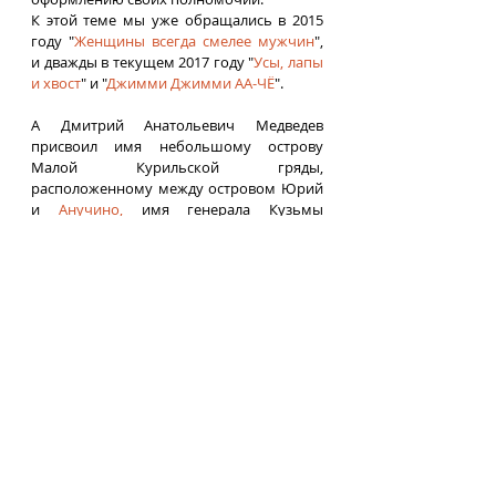
К этой теме мы уже обращались в 2015 
году "
Женщины всегда смелее мужчин
",  
и дважды в текущем 2017 году "
Усы, лапы 
и хвост
" и "
Джимми Джимми АА-ЧЁ
".
А Дмитрий Анатольевич Медведев 
присвоил имя небольшому острову 
Малой Курильской гряды, 
расположенному между островом Юрий 
и 
Анучино,
 имя генерала Кузьмы 
Деревянко, подписавшего акт 
капитуляции Японии (вот уж зрада так 
зрада), лишив наших зарубежных 
партнёров последней надежды на 
возвращение островов
.
Tags:
параллельный импорт
СИП
ниссан
Япония