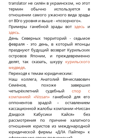
translator не силён в украинском, но этот 
термин обычно используется в 
отношении самого ужасного вида зрады 
от 80го уровня и выше - «позорного».
Примеры ганебной зрады вот 
здесь
и 
здесь.
День Северных территорий - седьмое 
февраля - это день, в который японцы 
празднуют будущий возврат Курильских 
островов Японии, и преждевременно 
делят, так сказать, шкуру 
курильского 
медведя
.
Переходя к темам юридическим:
Наш коллега, Анатолий Вячеславович 
Семёнов, похоже завершил 
четырёхлетний судебный 
спор с 
компанией «Nissan»
 ганебной для его 
оппонентов зрадой – оставлением 
кассационной жалобы компании «Ниссан 
Дзидося Кабусики Кайся» без 
рассмотрения по причине халатного 
отношения юристов из международной 
юридической фирмы «ДЛА Пайпер» к 
оформлению своих полномочий.