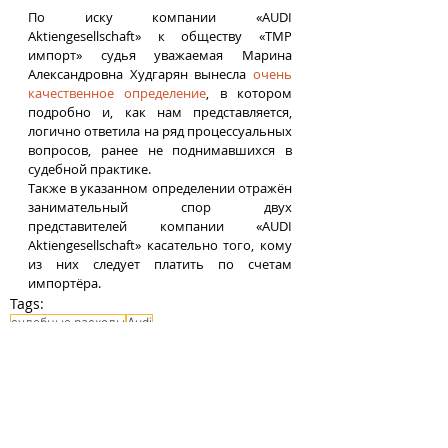
По иску компании «AUDI 
Aktiengesellschaft» к обществу «ТМР 
импорт» судья уважаемая Марина 
Александровна Худгарян вынесла 
очень 
качественное определение
, в котором 
подробно и, как нам представляется, 
логично ответила на ряд процессуальных 
вопросов, ранее не поднимавшихся в 
судебной практике.
Также в указанном определении отражён 
занимательный спор двух 
представителей компании «AUDI 
Aktiengesellschaft» касательно того, кому 
из них следует платить по счетам 
импортёра.
Tags:
судебные расходы
Audi