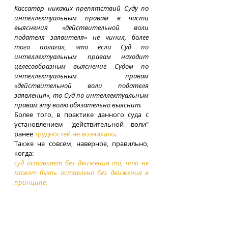
Кассатор никаких препятствий Суду по 
интеллектуальным правам в части 
выяснения «действительной воли 
подателя заявителя» не чинил, более 
того полагал, что если Суд по 
интеллектуальным правам находит 
целесообразным выяснение Судом по 
интеллектуальным правам 
«действительной воли подателя 
заявления», то Суд по интеллектуальным 
правам эту волю обязательно выяснит.
Более того, в практике данного суда с 
установлением "действительной воли" 
ранее 
трудностей не возникало
.
Также не совсем, наверное, правильно, 
когда:
суд оставляет без движения то, что не 
может быть оставлено без движения в 
принципе.
Tags:
СИП
Снегур А.А.