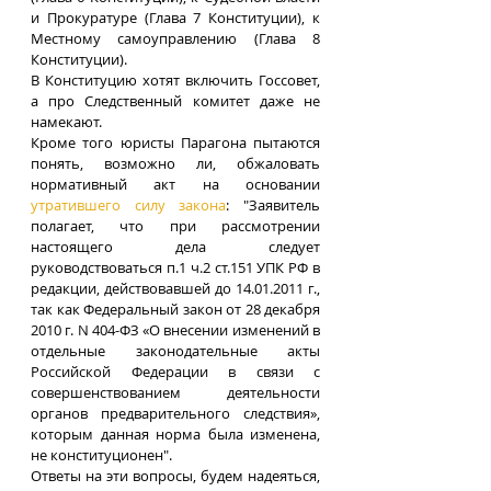
и Прокуратуре (Глава 7 Конституции), к 
Местному самоуправлению (Глава 8 
Конституции).
В Конституцию хотят включить Госсовет, 
а про Следственный комитет даже не 
намекают.
Кроме того юристы Парагона пытаются 
понять, возможно ли, обжаловать 
нормативный акт на основании 
утратившего силу закона
: "Заявитель 
полагает, что при рассмотрении 
настоящего дела следует 
руководствоваться п.1 ч.2 ст.151 УПК РФ в 
редакции, действовавшей до 14.01.2011 г., 
так как Федеральный закон от 28 декабря 
2010 г. N 404-ФЗ «О внесении изменений в 
отдельные законодательные акты 
Российской Федерации в связи с 
совершенствованием деятельности 
органов предварительного следствия», 
которым данная норма была изменена, 
не конституционен".
Ответы на эти вопросы, будем надеяться, 